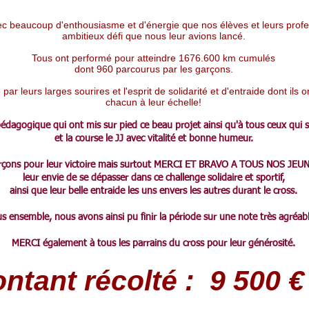
ec beaucoup d'enthousiasme et d'énergie que nos élèves et leurs profe
ambitieux défi que nous leur avions lancé.
Tous ont performé pour atteindre 1676.600 km cumulés
dont 960 parcourus par les garçons.
ar leurs larges sourires et l'esprit de solidarité et d'entraide dont ils 
chacun à leur échelle!
agogique qui ont mis sur pied ce beau projet ainsi qu'à tous ceux qui se
et la course le JJ avec vitalité et bonne humeur.
garçons pour leur victoire mais surtout MERCI ET BRAVO A TOUS NOS JEUNE
leur envie de se dépasser dans ce challenge solidaire et sportif,
ainsi que leur belle entraide les uns envers les autres durant le cross.
s ensemble, nous avons ainsi pu finir la période sur une note très agréabl
MERCI également à tous les parrains du cross pour leur générosité.
ntant récolté : 9 500 € 