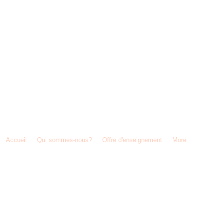
2 08 /
direction@iscvielsalm.be
/ 12, rue des Chars à Boeufs, 6690 Vielsalm, Belgique
Accueil
Qui sommes-nous?
Offre d'enseignement
More
© 2020 ISC Vielsalm F. Andre