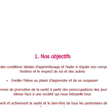
Bien-être et éducation à la santé
&
socialisation et gestion des outils d’information
et de communication
Nos objectifs
 des conditions idéales d’apprentissage et l’aider à réguler son com
l’estime et le respect de soi et des autres
Eveiller l’élève au plaisir d’apprendre et de se surpasser
amme de promotion de la santé à partir des préoccupations des jeun
élèves face à une société qui nous interpelle tous
t et activement la santé et le bien-être de tous les partenaires de 