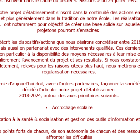
s’inscrivent dans le cadre du décret « Missions » du 24 juillet 1997.
re projet d’établissement s’inscrit dans la continuité des actions en
t plus généralement dans la tradition de notre école. Les réalisation
t, ont notamment pour objectif de créer une base solide sur laquelle
projetons pourront s’enraciner.
décrit les dispositifs/actions que nous désirons concrétiser entre 20
ais aussi en partenariat avec des intervenants qualifiés. Ces dernie
t en particulier à la disponibilité des moyens nécessaires à leur mis
lièrement l’avancement du projet et ses résultats. Si nous constato
lètement, relevés pour les raisons citées plus haut, nous mettrons 
régularisation nécessaires.
cole d’aujourd’hui doit, avec d’autres partenaires, façonner la socié
décidé d’articuler notre projet d’établissement
2018-2024, autour des axes prioritaires suivants:
Accrochage scolaire
cation à la santé & socialisation et gestion des outils d’information
points forts de chacun, de son autonomie de chacun et des ressou
affronter les difficultés