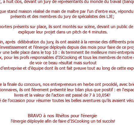
et, à huit clos, devant un jury de représentants du monde du travail (banq
fique stand maison réalisé de main de maître par l’un d’entre eux, répondu
présents et des membres du jury de spécialistes des LJE;
porters présents sur place, ils sont montés sur scène, devant un public d
expliquer leur projet dans un pitch de 4 minutes.
in, après délibération du jury, ils ont assisté à la remise des différents prix
l’investissement et l’énergie déployés depuis des mois pour faire de ce pro
une belle place dans le top 10 : ils terminent 8e meilleure mini-entrepri
ux, pour les profs responsables d'ISCooking et tous les membres de notre
de voir ce beau résultat mais surtout
t d’entreprise et d’équipe dont ils ont fait preuve tout au long de cette exp
 la finale du concours, nos entrepreneurs en herbe ont procédé, avec brio,
ionnaires, ils ont fièrement présenté leur bilan plus que positif : en l'esp
livres et la valeur de l'action est passé de 7 à 10,05€!
é de l’occasion pour résumer toutes les belles aventures qu’ils avaient véc
BRAVO à nos Rhétos pour l'énergie
l'énergie déployée afin de faire d'ISCooking un tel succès!