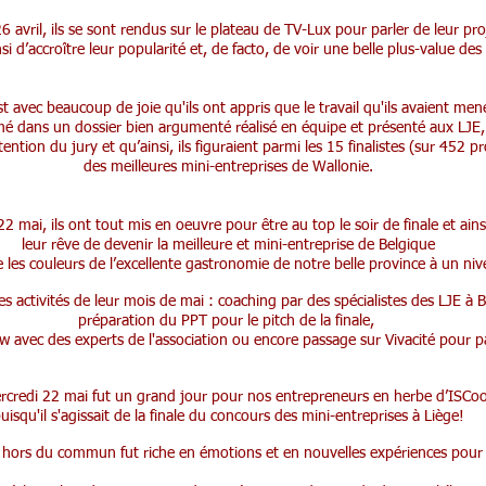
6 avril, ils se sont rendus sur le plateau de TV-Lux pour parler de leur pro
nsi d’accroître leur popularité et, de facto, de voir une belle plus-value des
est avec beaucoup de joie qu'ils ont appris que le travail qu'ils avaient m
é dans un dossier bien argumenté réalisé en équipe et présenté aux LJ
tention du jury et qu’ainsi, ils figuraient parmi les 15 finalistes (sur 452 
des meilleures mini-entreprises de Wallonie.
2 mai, ils ont tout mis en oeuvre pour être au top le soir de finale et ains
l
eur rêve de devenir la meilleure et mini-entreprise de Belgique
les couleurs de l’excellente gastronomie de notre belle province à un niv
es activités de leur mois de mai : coaching par des spécialistes des LJE à B
préparation du PPT pour le pitch de la finale,
ew avec des experts de l'association ou encore passage sur Vivacité pour 
rcredi 22 mai fut un grand jour pour nos entrepreneurs en herbe d’ISCo
uisqu'il s'agissait de la finale du concours des mini-entreprises à Liège!
 hors du commun fut riche en émotions et en nouvelles expériences pour