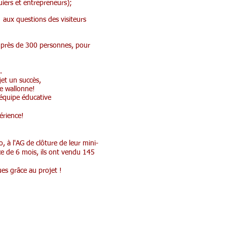
uiers et entrepreneurs);
 aux questions des visiteurs
e près de 300 personnes, pour
.
jet un succès,
se wallonne!
 équipe éducative
érience!
 à l'AG de clôture de leur mini-
ace de 6 mois, ils ont vendu 145
ues grâce au projet !