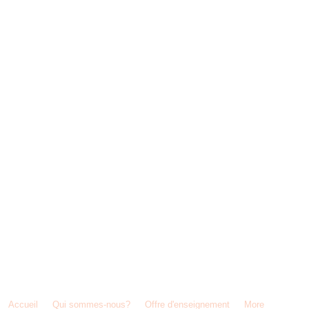
2 08 /
direction@iscvielsalm.be
/ 12, rue des Chars à Boeufs, 6690 Vielsalm, Belgique
Accueil
Qui sommes-nous?
Offre d'enseignement
More