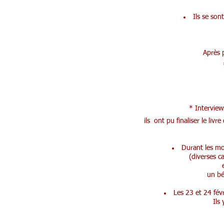
Ils se son
Après p
* I
nterview
ils ont pu finaliser le liv
Durant les moi
(diverses c
un bé
Les 23 et 24 févr
Ils