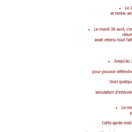
Le 2
et tenter ai
Le mardi 30 avril, c'
résum
avait retenu tout l'at
Jusqu'au 2
pour pouvoir défendre 
Voici quelqu
simulation d'intervi
Le me
p
Cette après-midi