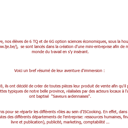
e, nos élèves de 6 TQ et de 6G option sciences économiques, sous la houl
w.lje.be/),
se sont lancés dans la création d'une mini-entreprise afin de 
monde du travail en s’y insérant.
Voici un bref résumé de leur aventure d'immersion :
, ils ont décidé de créer de toutes pièces leur produit de vente afin qu'il 
ttes typiques de notre belle province, réalisées par des acteurs locaux à l'a
ont baptisé "Saveurs ardennaises".
s pour se répartir les différents rôles au sein d'ISCooking. En effet, dans ce
ostes des différents départements de l’entreprise: ressources humaines, fi
livre et publication), publicité, marketing, comptabilité ...