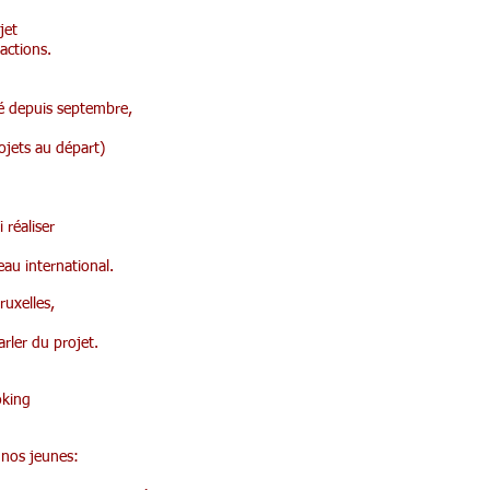
jet
 actions.
ené depuis septembre,
E,
projets au départ)
i réaliser
eau international.
ruxelles,
parler du projet.
oking
 nos jeunes: