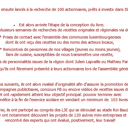
t ensuite lancés à la recherche de 100 actionnaires, prêts à investir dans 
Est alors arrivée l’étape de la conception du livre.
lusieurs semaines de recherches de recettes originales et régionales via d
* Prises de contact avec l’ensemble des communes luxembourgeoises
dont ils ont reçu des recettes ou des noms des acteurs locaux,
* Rencontres de personnes de nos villages (jeunes ou moins jeunes),
fans de cuisine, susceptibles de nous transmettre une recette,
s de personnalités issues de la région dont Julien Lapraille ou Mathieu P
re qu'ils ont fièrement présenté à leurs actionnaires lors de l'assemblée g
s suivants, ils ont alors rivalisé d'originalité afin d'assurer la promotion d
ampagnes publicitaires, concours FB ou encore vidéos de recettes issues d
et ont rapidement atteint leur objectif principal: pouvoir terminer avec
néfice à la fin de l’exercice scolaire en vendant un minimum de 103 livre
ier, ils ont participé au congrès des LJE qui se déroulait au stade Roi Baud
 y ont notamment découvert les projets de 120 autres mini-entreprises et
rencontré des experts qui ont évalué, positivement, leur travail!