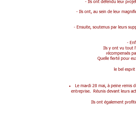
- Ils ont défendu leur proj
- Ils ont, au sein de leur magni
- Ensuite, soutenus par leurs sup
- Enf
Ils y ont vu
tout 
récompensés par 
Quelle fierté pour e
le bel espri
Le mardi 28 mai, à peine remis de
entreprise.
Réunis devant leurs act
Ils ont également profit