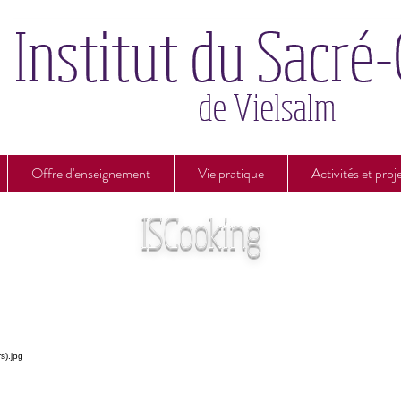
Offre d'enseignement
Vie pratique
Activités et proj
ISCooking
entreprise de nos 6TQ et 6G option sciences éc