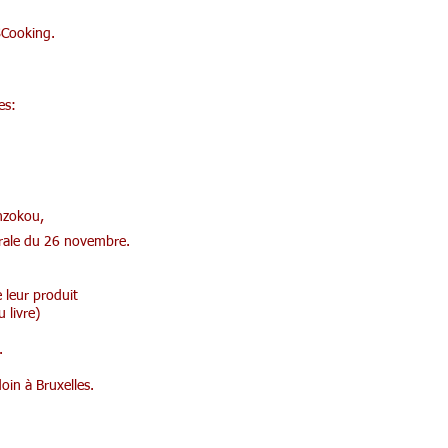
ISCooking.
es:
anzokou,
énérale du 26 novembre.
e leur produit
u livre)
s.
oin à Bruxelles.