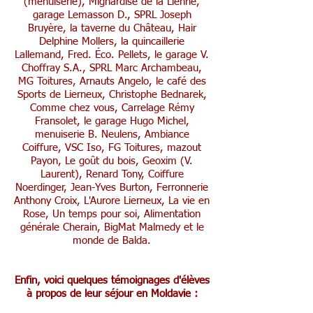
(menuiserie), Mignardise de la Lienne,
garage Lemasson D., SPRL Joseph
Bruyère, la taverne du Château, Hair
Delphine Mollers, la quincaillerie
Lallemand, Fred. Éco. Pellets, le garage V.
Choffray S.A., SPRL Marc Archambeau,
MG Toitures, Arnauts Angelo, le café des
Sports de Lierneux, Christophe Bednarek,
Comme chez vous, Carrelage Rémy
Fransolet, le garage Hugo Michel,
menuiserie B. Neulens, Ambiance
Coiffure, VSC Iso, FG Toitures, mazout
Payon, Le goût du bois, Geoxim (V.
Laurent), Renard Tony, Coiffure
Noerdinger, Jean-Yves Burton, Ferronnerie
Anthony Croix, L'Aurore Lierneux, La vie en
Rose, Un temps pour soi, Alimentation
générale Cherain, BigMat Malmedy et le
monde de Balda.
Enfin, voici quelques témoignages d'élèves
à propos de leur séjour en Moldavie :