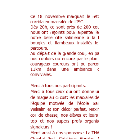
7e corrida emmacralée
Ce 18 novembre marquait le retour de la
corrida emmacralée de l’ISC.
Dès 20h, ce sont près de 200 coureurs qui
nous ont rejoints pour arpenter les rues de
notre belle cité salmienne à la lueur des
bougies et flambeaux installés le long du
parcours.
Au départ de la grande cour, en passant par
nos couloirs ou encore par le plan d’eau, les
courageux coureurs ont pu parcourir 5 ou
11km dans une ambiance des plus
conviviales.
Merci à tous nos participants.
Merci à tous ceux qui ont donné une touche
de magie au circuit: les macralles de Vielsalm,
l’équipe motivée de l’
école Saint-Joseph
Vielsalm
et son décor parfait, Maxime et son
cor de chasse, nos élèves et leurs décos au
top et nos supers profs organisateurs et
signaleurs !
Merci aussi à nos sponsors :
La THArée Bière