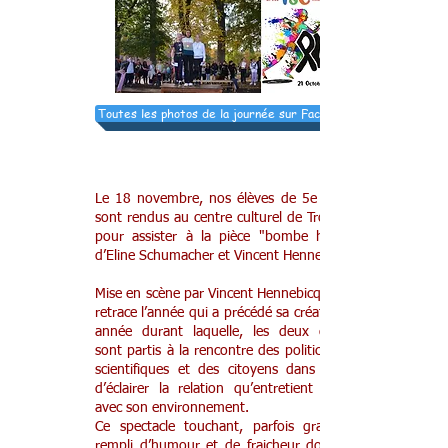
Toutes les photos de la journée sur Facebook
Le 3e degré au théâtre
Le 18 novembre, nos élèves de 5e et 6e se
sont rendus au centre culturel de Trois-Ponts
pour assister à la pièce "bombe humaine"
d’Eline Schumacher et Vincent Hennebicq.
Mise en scène par Vincent Hennebicq, la pièce
retrace l’année qui a précédé sa création. Une
année durant laquelle, les deux créateurs
sont partis à la rencontre des politiciens, des
scientifiques et des citoyens dans l’objectif
d’éclairer la relation qu’entretient l’homme
avec son environnement.
Ce spectacle touchant, parfois grave mais
rempli d’humour et de fraicheur donne une