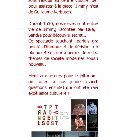
sont rendus au centre culturel de Stavelot
pour assister à la pièce "Jimmy n’est plus là"
de
Guillaume Kerbusch
.
Durant 1h30, nos élèves sont entrés dans la
vie de Jimmy, racontée par Lara, Marie et
Sandra pour découvrir secret…
Ce spectacle touchant, parfois grave mais
pointé d’humour et de dérision a beaucoup
plu aux 4e et leur a permis de réfléchir à des
thèmes de société modernes sous un angle
nouveau.
Merci aux acteurs pour le joli moment qu’ils
ont offert à nos jeunes (spectacles et
questions ensuite) qui ont été ravi de leur
expérience culturelle !