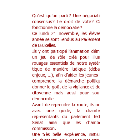
Democracity pour les 3G éco.
Qu’est qu’un parti ? Une négo­­­­­cia­­­­­tion ? Un
consen­­­­­sus ? Le droit de vote ? Comment
fonc­­­­­tionne la démo­­­­­cra­­­­­tie ?
Ce lundi 21 novembre, les élèves de 3e
année se sont rendus au Parlement fédéral
de Bruxelles.
Ils y ont participé l’animation démocracity,
un jeu de rôle créé pour illustrer les
rouages essen­­­­­tiels de notre système poli­­­­­
tique de manière ludique (débat, jeux,
enjeux, …), afin d’aider les jeunes à mieux
comprendre la démarche poli­­­­­tique, leur
donner le goût de la vigi­­­­­lance et de l’ac­­­­­tion
citoyenne mais aussi pour soute­­­­­nir la
démo­­­­­cra­­­­­tie.
Avant de reprendre la route, ils ont visité,
avec une guide, la chambre des
représentants du parlement fédéral, le
Sénat ainsi que les chambres de
commission.
​Une très belle expérience, instructive et