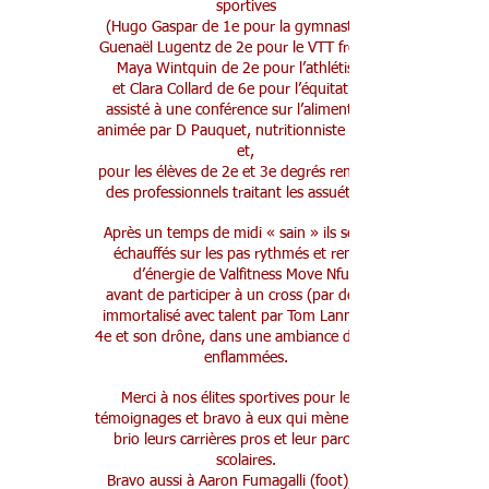
sportives
(Hugo Gaspar de 1e pour la gymnastique,
Guenaël Lugentz de 2e pour le VTT freeride,
Maya Wintquin de 2e pour l’athlétisme
et Clara Collard de 6e pour l’équitation),
assisté à une conférence sur l’alimentation
animée par D Pauquet, nutritionniste sportif,
et,
pour les élèves de 2e et 3e degrés rencontré
des professionnels traitant les assuétudes.
Après un temps de midi « sain » ils se sont
échauffés sur les pas rythmés et remplis
d’énergie de Valfitness Move Nfun
avant de participer à un cross (par degré),
immortalisé avec talent par Tom Lannoy de
4e et son drône, dans une ambiance des plus
enflammées.
Merci à nos élites sportives pour leurs
témoignages et bravo à eux qui mènent avec
brio leurs carrières pros et leur parcours
scolaires.
Bravo aussi à Aaron Fumagalli (foot), Axel