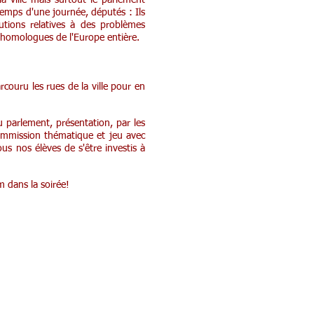
 ville mais surtout le parlement
emps d'une journée, députés : Ils
tions relatives à des problèmes
rs homologues de l'Europe entière.
couru les rues de la ville pour en
 parlement, présentation, par les
ommission thématique et jeu avec
us nos élèves de s'être investis à
lm dans la soirée!