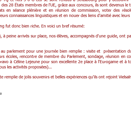
5 TQ et nos 5-6 G éco se sont rendus à Strasbourg pour y découvrir la
des 28 États membres de l'UE, grâce aux concours, ils sont devenus le t
ts en séance plénière et en réunion de commission, voter des résolu
e leurs connaissances linguistiques et en nouer des liens d'amitié avec leu
ng fut donc bien riche. En voici un bref résumé:
, à peine arrivés sur place, nos élèves, accompagnés d'une guide, ont par
 au parlement pour une journée bien remplie : visite et présentation du
urs écoles, rencontre de membre du Parlement, sondage, réunion en c
(bravo à Céline Lejeune pour son excellente 2e place à l'Eurogame et à to
us les activités proposées)...
te remplie de jolis souvenirs et belles expériences qu'ils ont rejoint Vielsa