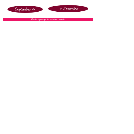
-> Novembre
Septembre <-
Vers les reportages des activités : à venir
Tél :
+32 80 21 62 08
/
direction@iscvielsalm.be
/ 12, rue
des Chars à Boeufs, 6690 Vielsalm, Belgique
© 2020 ISC Vielsalm F. Andre