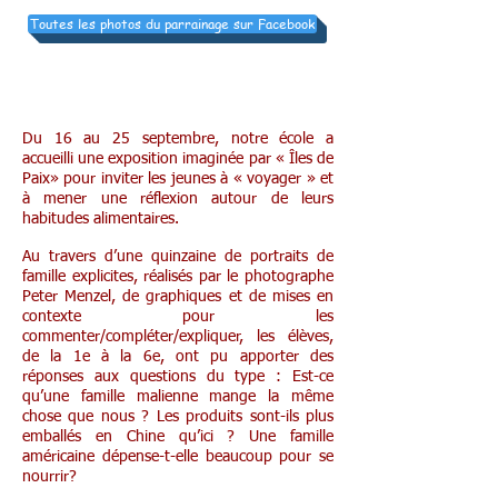
Toutes les photos du parrainage sur Facebook
Expo Iles de Paix à l’auditoire
Du 16 au 25 septembre, notre école a
accueilli une exposition imaginée par « Îles de
Paix» pour inviter les jeunes à « voyager » et
à mener une réflexion autour de leurs
habitudes alimentaires.
Au travers d’une quinzaine de portraits de
famille explicites, réalisés par le photographe
Peter Menzel, de graphiques et de mises en
contexte pour les
commenter/compléter/expliquer, les élèves,
de la 1e à la 6e, ont pu apporter des
réponses aux questions du type : Est-ce
qu’une famille malienne mange la même
chose que nous ? Les produits sont-ils plus
emballés en Chine qu’ici ? Une famille
américaine dépense-t-elle beaucoup pour se
nourrir?