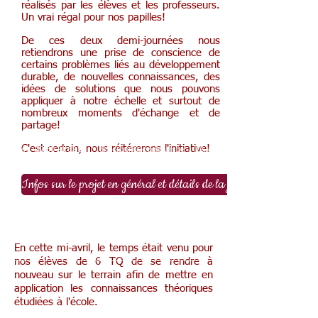
réalisés par les élèves et les professeurs.
Un vrai régal pour nos papilles!
De ces deux demi-journées nous
retiendrons une prise de conscience de
certains problèmes liés au développement
durable, de nouvelles connaissances, des
idées de solutions que nous pouvons
appliquer à notre échelle et surtout de
nombreux moments d'échange et de
partage!
C'est certain, nous réitérerons l'initiative!
Tél :
+32 80 21 62 08
/
direction@iscvielsalm.be
/ 12, rue
des Chars à Boeufs, 6690 Vielsalm, Belgique
Infos sur le projet en général et détails de la journée
Stage en entreprises des 6TQ
© 2020 ISC Vielsalm F. Andre
En cette mi-avril, le temps était venu pour
nos élèves de 6 TQ de se rendre à
nouveau sur le terrain afin de mettre en
application les connaissances théoriques
étudiées à l'école.