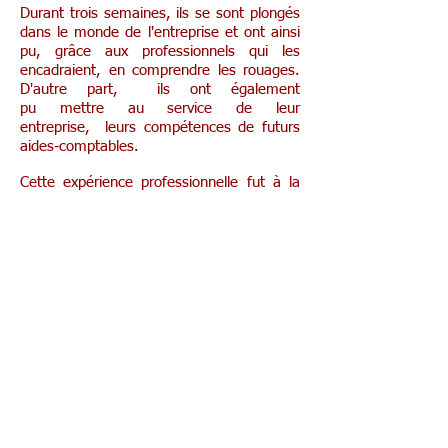
Durant trois semaines, ils se sont plongés
dans le monde de l'entreprise et ont ainsi
pu, grâce aux professionnels qui les
encadraient, en comprendre les rouages.
D'autre part, ils ont également
pu mettre au service de leur
entreprise, leurs compétences de futurs
aides-comptables.
Cette expérience professionnelle fut à la
hauteur de leurs attentes et riche en
apprentissages. Nous en profitons
pour remercier chaleureusement les
entreprises qui les ont accueillis!
Stage d'observation des 6G