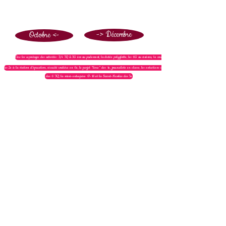
-> Décembre
Octobre <-
Vers les reportages des activités: 3/4 TQ & 3G éco au parlement, la dictée polyglotte, les 6G au cinéma, 4e corrida,
les 2e à la station d'épuration, sécurité routière en 6e, le projet "livre" des 1e, journaliste en classe, les entretiens d'embauche
des 6 TQ, la mini-entreprise 17-18 et la Saint-Nicolas des 5e
Tél :
+32 80 21 62 08
/
direction@iscvielsalm.be
/ 12, rue
des Chars à Boeufs, 6690 Vielsalm, Belgique
© 2020 ISC Vielsalm F. Andre