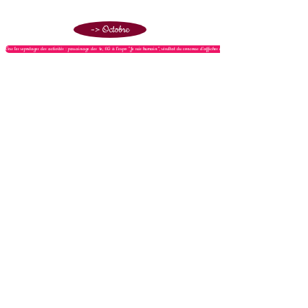
-> Octobre
Vers les reportages des activités : parrainage des 1e, 6G à l'expo "Je suis humain", résultat du concours d'affiches des 1e
Tél :
+32 80 21 62 08
/
direction@iscvielsalm.be
/ 12, rue
des Chars à Boeufs, 6690 Vielsalm, Belgique
© 2020 ISC Vielsalm F. Andre