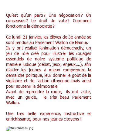
Democracity pour les 3G éco
Qu’est qu’un parti ? Une négo­­­­­cia­­­­­tion ? Un
consen­­­­­sus ? Le droit de vote ? Comment
fonc­­­­­tionne la démo­­­­­cra­­­­­tie ?
Ce lundi 21 janvier, les élèves de 3e année se
sont rendus au Parlement Wallon de Namur.
Ils y ont réalisé l’animation démocracity, un
jeu de rôle créé pour illustrer les rouages
essen­­­­­tiels de notre système poli­­­­­tique de
manière ludique (débat, jeux, enjeux,…), afin
d’aider les jeunes à mieux comprendre la
démarche poli­­­­­tique, leur donner le goût de la
vigi­­­­­lance et de l’ac­­­­­tion citoyenne mais aussi
pour soute­­­­­nir la démo­­­­­cra­­­­­tie.
Avant de reprendre la route, ils ont visité,
avec un guide, le très beau Parlement
Wallon.
Une très belle expérience, instructive et
enrichissante, pour nos jeunes citoyens !