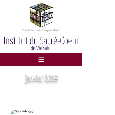
Janvier 2019
Olympiades mathématiques
et scientifiques