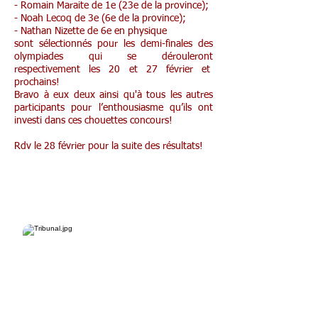
- Romain Maraite de 1e (23e de la province);
- Noah Lecoq de 3e (6e de la province);
- Nathan Nizette de 6e en physique
sont sélectionnés pour les demi-finales des
olympiades qui se dérouleront
respectivement les 20 et 27 février et
prochains!
Bravo à eux deux ainsi qu'à tous les autres
participants pour l’enthousiasme qu’ils ont
investi dans ces chouettes concours!
Rdv le 28 février pour la suite des résultats!
4G éco & 3/4 TQ au tribunal
de Neufchâteau