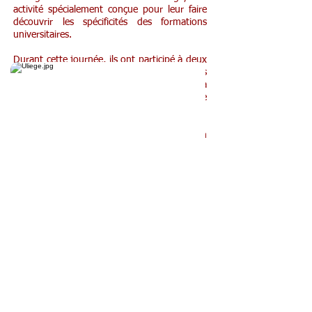
activité spécialement conçue pour leur faire
découvrir les spécificités des formations
universitaires.
Durant cette journée, ils ont participé à deux
des 65 ateliers thématiques participatifs
proposés afin d’aborder la formation, la
recherche et les métiers de manière concrète
sous un angle inhabituel.
Ce fut un belle journée pour chacun,
riche en
découvertes et en réflexion !
Ski à la Baraque (3G & 3/4 TQ)